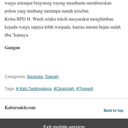
warga setempat bergotong royong membantu membereskan
pohon yang tumbang menimpa rumah tersebut.
Ketua BPD H. Wardi selaku tokoh masyarakat menghimbau
kepada warga supaya lebih waspada, karena musim hujan sudah
tiba.”katanya.
Gangan
Categories:
Baranda
,
Daerah
Tags:
# Kab.Tasikmalaya
,
#Cipatujah
,
#Tragedi
Kabarsakti.com
Back to top
Exit mobile version