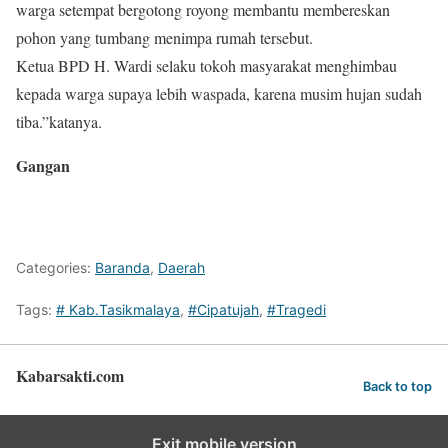
warga setempat bergotong royong membantu membereskan
pohon yang tumbang menimpa rumah tersebut.
Ketua BPD H. Wardi selaku tokoh masyarakat menghimbau
kepada warga supaya lebih waspada, karena musim hujan sudah
tiba.”katanya.
Gangan
Categories:
Baranda
,
Daerah
Tags:
# Kab.Tasikmalaya
,
#Cipatujah
,
#Tragedi
Kabarsakti.com
Back to top
Exit mobile version