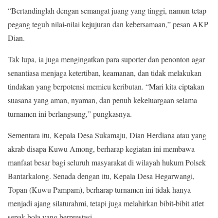
“Bertandinglah dengan semangat juang yang tinggi, namun tetap
pegang teguh nilai-nilai kejujuran dan kebersamaan,” pesan AKP
Dian.
Tak lupa, ia juga mengingatkan para suporter dan penonton agar
senantiasa menjaga ketertiban, keamanan, dan tidak melakukan
tindakan yang berpotensi memicu keributan. “Mari kita ciptakan
suasana yang aman, nyaman, dan penuh kekeluargaan selama
turnamen ini berlangsung,” pungkasnya.
Sementara itu, Kepala Desa Sukamaju, Dian Herdiana atau yang
akrab disapa Kuwu Among, berharap kegiatan ini membawa
manfaat besar bagi seluruh masyarakat di wilayah hukum Polsek
Bantarkalong. Senada dengan itu, Kepala Desa Hegarwangi,
Topan (Kuwu Pampam), berharap turnamen ini tidak hanya
menjadi ajang silaturahmi, tetapi juga melahirkan bibit-bibit atlet
sepak bola yang berprestasi.