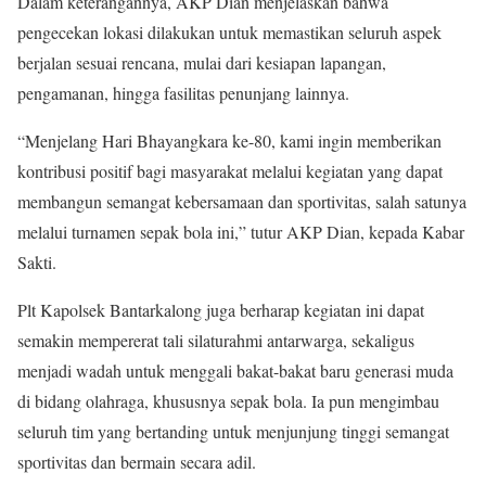
Dalam keterangannya, AKP Dian menjelaskan bahwa
pengecekan lokasi dilakukan untuk memastikan seluruh aspek
berjalan sesuai rencana, mulai dari kesiapan lapangan,
pengamanan, hingga fasilitas penunjang lainnya.
“Menjelang Hari Bhayangkara ke-80, kami ingin memberikan
kontribusi positif bagi masyarakat melalui kegiatan yang dapat
membangun semangat kebersamaan dan sportivitas, salah satunya
melalui turnamen sepak bola ini,” tutur AKP Dian, kepada Kabar
Sakti.
Plt Kapolsek Bantarkalong juga berharap kegiatan ini dapat
semakin mempererat tali silaturahmi antarwarga, sekaligus
menjadi wadah untuk menggali bakat-bakat baru generasi muda
di bidang olahraga, khususnya sepak bola. Ia pun mengimbau
seluruh tim yang bertanding untuk menjunjung tinggi semangat
sportivitas dan bermain secara adil.