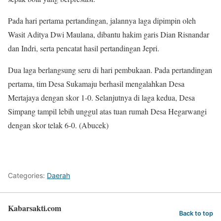
Pada hari pertama pertandingan, jalannya laga dipimpin oleh
Wasit Aditya Dwi Maulana, dibantu hakim garis Dian Risnandar
dan Indri, serta pencatat hasil pertandingan Jepri.
Dua laga berlangsung seru di hari pembukaan. Pada pertandingan
pertama, tim Desa Sukamaju berhasil mengalahkan Desa
Mertajaya dengan skor 1-0. Selanjutnya di laga kedua, Desa
Simpang tampil lebih unggul atas tuan rumah Desa Hegarwangi
dengan skor telak 6-0. (Abucek)
Categories:
Daerah
Kabarsakti.com
Back to top