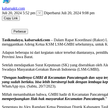
kabarsakti.com
Juli 20, 2024 5:52 pm
Diperbarui
Juli 20, 2024 9:08 pm
Copy Link
Perbesar
Tasikmalaya, kabarsakti.com
– Dalam Rapat Koordinasi (Rakor) 
menggantikan Adeng Ketua KSM LSM-GMBI sebelumnya, untuk Kel
Adapun beberapa isi dari kegiatan rakor tersebut diantaranya, pe
Provinsi Jawa Barat.
Setelah mendapatkan Surat Keputusan (SK) yang diserahkan oleh A
Swadaya Masyarakat-Gerakan Bawah Indonesia (LSM-GMBI).
“Dengan hadirnya GMBI di Kecamatan Pancatengah dan saya terpil
yang sudah berlaku. bisa lebih bersinergi baik dengan lembaga k
WhatsApp nya. (Sabtu, 20/7/2023).
Miftah menambahkan bahwa, GMBI hadir di Kecamatan Pancatengah t
memperjuangkan Hak-hak masyarakat Kecamatan Pancatengah
.”
Sementara itu Alex Ramdani Ketua Pimpinan Distrik Kabupaten T