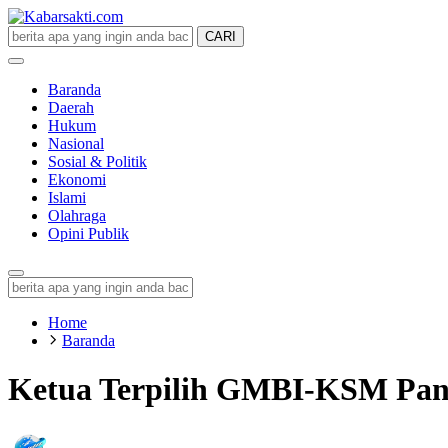
CARI
Kabarsakti.com
Lugas-Tegas-Faktual
Baranda
Daerah
Hukum
Nasional
Sosial & Politik
Ekonomi
Islami
Olahraga
Opini Publik
Home
Baranda
Ketua Terpilih GMBI-KSM Panc