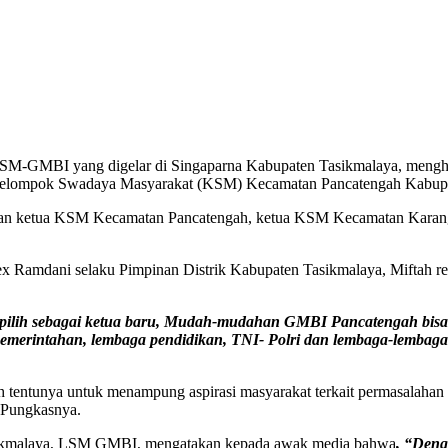
LSM-GMBI yang digelar di Singaparna Kabupaten Tasikmalaya, meng
ompok Swadaya Masyarakat (KSM) Kecamatan Pancatengah Kabupate
milihan ketua KSM Kecamatan Pancatengah, ketua KSM Kecamatan Karan
lex Ramdani selaku Pimpinan Distrik Kabupaten Tasikmalaya, Miftah
ih sebagai ketua baru, Mudah-mudahan GMBI Pancatengah bisa lebi
epemerintahan, lembaga pendidikan, TNI- Polri dan lembaga-lembaga
entunya untuk menampung aspirasi masyarakat terkait permasalahan 
 Pungkasnya.
asikmalaya, LSM GMBI, mengatakan kepada awak media bahwa
, “Deng